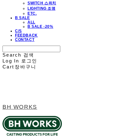
SWITCH 스위치
LIGHTING 조명
ETC.
B SALE
ALL
B SALE -20%
C/S
FEEDBACK
CONTACT
Search
검색
Log In
로그인
Cart
장바구니
BH WORKS