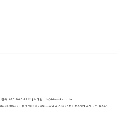
 070-8065-7422 | 이메일: bh@bhworks.co.kr
134-68-00486
| 통신판매:
제2023-고양덕양구-1927호
| 호스팅제공자: (주)식스샵