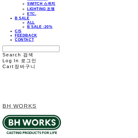
SWITCH 스위치
LIGHTING 조명
ETC.
B SALE
ALL
B SALE -20%
C/S
FEEDBACK
CONTACT
Search
검색
Log In
로그인
Cart
장바구니
BH WORKS