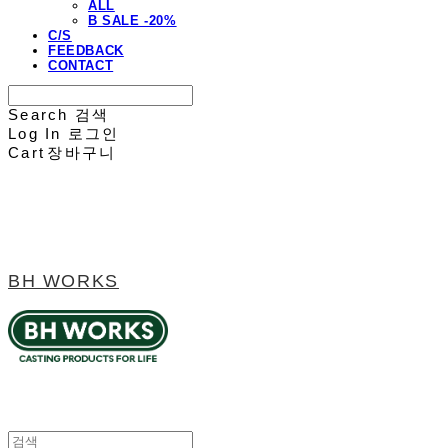
ALL
B SALE -20%
C/S
FEEDBACK
CONTACT
Search
검색
Log In
로그인
Cart
장바구니
BH WORKS