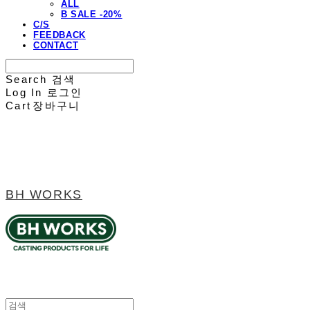
ALL
B SALE -20%
C/S
FEEDBACK
CONTACT
Search
검색
Log In
로그인
Cart
장바구니
BH WORKS