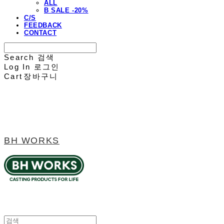
ALL
B SALE -20%
C/S
FEEDBACK
CONTACT
Search
검색
Log In
로그인
Cart
장바구니
BH WORKS