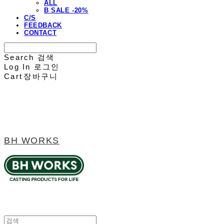
ALL
B SALE -20%
C/S
FEEDBACK
CONTACT
Search
검색
Log In
로그인
Cart
장바구니
BH WORKS