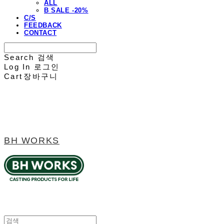
ALL
B SALE -20%
C/S
FEEDBACK
CONTACT
Search
검색
Log In
로그인
Cart
장바구니
BH WORKS