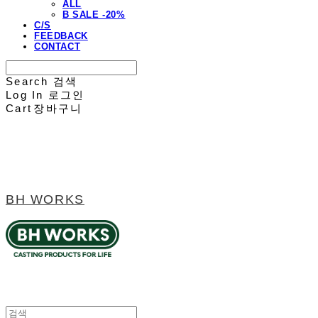
ALL
B SALE -20%
C/S
FEEDBACK
CONTACT
Search
검색
Log In
로그인
Cart
장바구니
BH WORKS