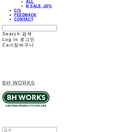
ALL
B SALE -20%
C/S
FEEDBACK
CONTACT
Search
검색
Log In
로그인
Cart
장바구니
BH WORKS