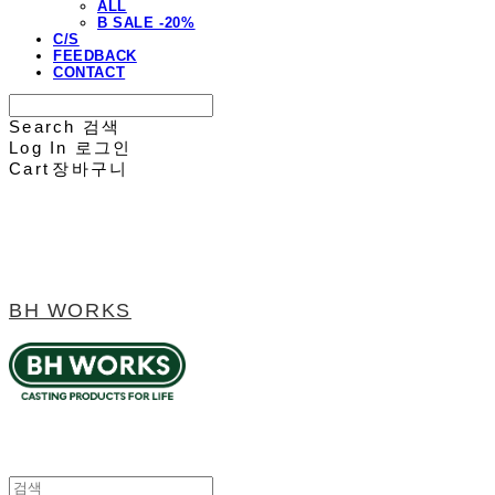
ALL
B SALE -20%
C/S
FEEDBACK
CONTACT
Search
검색
Log In
로그인
Cart
장바구니
BH WORKS