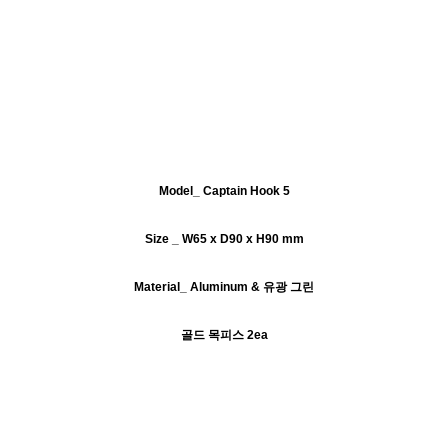
Model_ Captain Hook 5
Size _ W65 x D90 x H90 mm
Material_ Aluminum &
유광 그린
골드 목피스 2ea