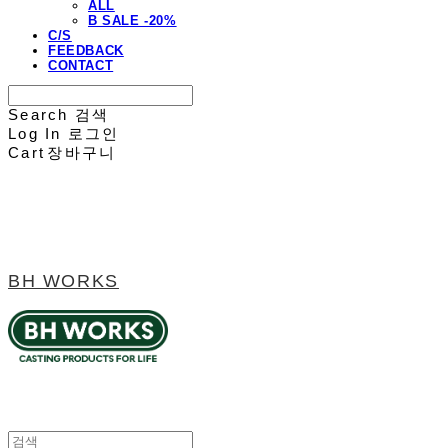
ALL
B SALE -20%
C/S
FEEDBACK
CONTACT
Search
검색
Log In
로그인
Cart
장바구니
BH WORKS