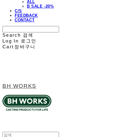
ALL
B SALE -20%
C/S
FEEDBACK
CONTACT
Search
검색
Log In
로그인
Cart
장바구니
BH WORKS