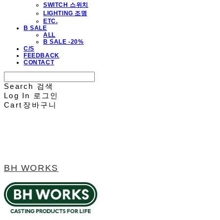
SWITCH 스위치
LIGHTING 조명
ETC.
B SALE
ALL
B SALE -20%
C/S
FEEDBACK
CONTACT
Search
검색
Log In
로그인
Cart
장바구니
BH WORKS