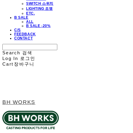
SWITCH 스위치
LIGHTING 조명
ETC.
B SALE
ALL
B SALE -20%
C/S
FEEDBACK
CONTACT
Search
검색
Log In
로그인
Cart
장바구니
BH WORKS